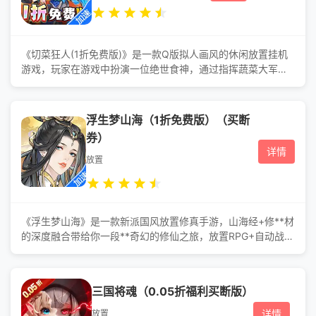
《切菜狂人(1折免费版)》是一款Q版拟人画风的休闲放置挂机
游戏，玩家在游戏中扮演一位绝世食神，通过指挥蔬菜大军与
怪物作战，培养成为一个**食神。游戏提供了多种多样的蔬菜
角色供玩家选择，并允许玩家自由搭配组合，打造一个**的蔬
菜世界。游戏的主要活动包括**狂欢、装备狂欢和战宠狂欢，
浮生梦山海（1折免费版）（买断
这些活动分为不同的阶段，每个阶段都有其特定的目标和奖
券）
励。 游戏福利 1、送红将咸鱼赵云 2、开*送
详情
V9 3
放置
《浮生梦山海》是一款新派国风放置修真手游，山海经+修**材
的深度融合带给你一段**奇幻的修仙之旅，放置RPG+自动战斗
游玩模式让你体验沉浸式躺赢修仙的畅快! 游戏福利 ★
七日登录送豪礼，神卡金翅大鹏、****登录免费领取! ★新
服献礼领**，免费领取400抽! ★境界晋升领**，**、神
三国将魂（0.05折福利买断版）
魔、装备通通免费领! ★每日登录免费领取648代金券，购
买礼包不花钱! ★推图送6星
详情
放置