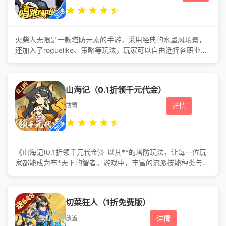
火柴人无限是一款塔防元素的手游，采用经典的水墨风场景，
还加入了roguelike、策略等玩法，玩家可以自由选择各职业的
火柴人进行战斗，指挥英勇无畏的火柴人战士，构筑坚固的防
线，抵御一波又一波来势汹汹的敌人。您可以灵活运用各种**
的火柴人战士，如无限穿透的鸡哥、全屏气功波的狗空、弹射
山海记（0.1折领千元代金）
弹道的小丑女、范围输出的剑心等等。来应对潮水般涌来的敌
人，您需要迅速做出决策，合理利用有限的资源，巧妙布置防
详情
放置
线
《山海记(0.1折领千元代金)》以其**的塔防玩法，让每一位玩
家都能成为布*天下的智者。游戏中，丰富的流派技能种类与角
色设计，让策略搭配成为制胜关键。技能随机搭配，每一次战
斗都是全新的挑战与机遇，考验着玩家的智慧与应变。在这
里，没有一成不变的战术，只有不断进化的策略与无限可能的
切菜狂人（1折免费版）
创意。游戏养成内容无限制，神通、宠物任你选，天天有提
升，月月当霸主! 游戏福利 1、开*领**形象：白泽
详情
放置