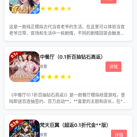
这是一款纯正模拟古代当官老爷的生活，在这里可以体验当官
老爷日常、官场和生活中一些剧情，不同的剧情回答会触发不
同的条件，游戏内可以体会到娶妻纳妾、生孩联姻、家族结
盟、联盟争霸、门客培养、衙门风云、宾客盈门、出游寻访，
冲榜称王，副本抗衡，多人社交等精彩玩法。 游戏福
中餐厅（0.1折百抽钻石高返）
利 ★经典模拟当官，原汁原味!策划承诺**0.1折，福利大放
送! ★原生数值!开*再送百万白银，终身无限刷充，免费领
详情
放置
元宝
《中餐厅(0.1折百抽钻石高返)》是一款餐厅模拟经营游戏，登
陆即送百连抽签约、百万启动**，**喜爱的主厨和店长，在***
一座美丽的热带旅游海岛上，来自国内五湖四海的美食家们聚
集在餐厅里，与玩家一起将*大精深的中华美食文化传递给海岛
的顾客们。 游戏福利 1、充值比例1:10，首充双倍钻石
梵天巨翼（超返0.1折代金**版）
返利，全场充值0.1折，货币不膨胀。 2、创角兑换礼包100
连抽、百万启动**，**心仪店长主厨
详情
放置