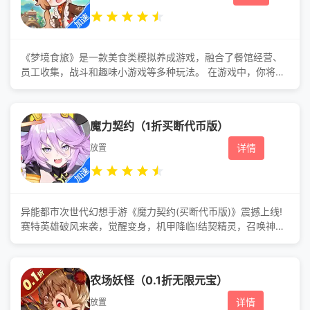
《梦境食旅》是一款美食类模拟养成游戏，融合了餐馆经营、
员工收集，战斗和趣味小游戏等多种玩法。 在游戏中，你将享
受亲自经营餐馆的乐趣，遇见各种奇怪的顾客，并带领来自异
世界的伙伴们一起探索梦境灵界，寻找来自世界各地的美味食
谱，展开一段奇妙的旅程。 【经营餐馆，邂逅美味】 -在梦境
魔力契约（1折买断代币版）
灵界中开一家属于你的餐馆，邂逅来自各个次元的奇异客人，
用一份你的专属美食，换取一段精彩的故事，在经营中寻找烹
详情
放置
饪的意义。
异能都市次世代幻想手游《魔力契约(买断代币版)》震撼上线!
赛特英雄破风来袭，觉醒变身，机甲降临!结契精灵，召唤神
宠，追寻赛特神迹的秘密!魔法战斗，异能比拼，开启幻想冒险
之旅!挑**王之巅，万人争霸激战到底! 游戏福利 福利
1：创角送每日打金上限提取2W 福利2：创角就送满V直升
农场妖怪（0.1折无限元宝）
卡 福利3：创角送10个648元真充卡，直接使用无限制
福利4：创角送白嫖打金特权+豪华打金特权
详情
放置