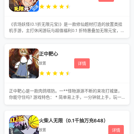
《农场妖怪(0.1折无限元宝)》是一款修仙题材打造的放置类挂
机手游，主打休闲游玩与超值福利0.1 折特惠叠加无限元宝，轻
松解锁各类资源，不*不氪也能畅享修仙乐趣。 游戏玩法多种
多样，核心是以卡牌为主进行队伍的打造，并你的修仙伙伴进
行培养，收集装备法宝，洗练坐骑。当伙伴实力提升后便可无
正中靶心
忧云游四方、征服九州、加官进爵。当势力壮大后即可分封伙
伴镇守领地、帮助信徒积攒功德
详情
放置
正中靶心是一款肉鸽塔防。一**怪物源源不断的来攻打城堡，
你能守住吗? 游戏特色： * 简单易上手，一分钟就上手，玩一*
就沉迷 * 无需走位操作，只需要选择技能，手残*也能玩的很开
心 * 技能丰富多样，升级路线也是完全不同，有丰富的套路可
以玩 * 宝石随机掉落，随时随地有惊喜 * 装备技能自由组合和
火柴人无限（0.1千抽万充648）
搭配，永远都有你想不到的玩法 * 玩法丰富：工坊、图鉴、城
墙升级、学徒、无尽模式、爬塔玩法、挑战试炼
详情
放置