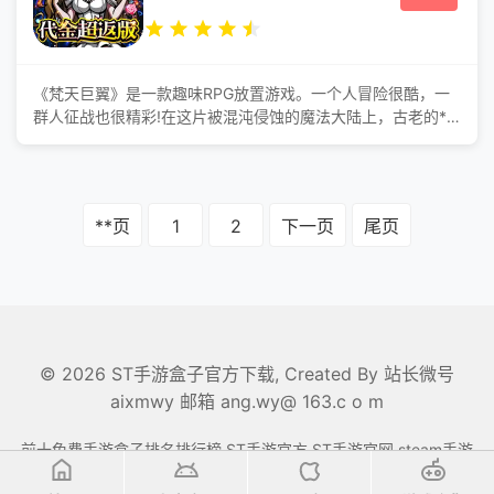
《梵天巨翼》是一款趣味RPG放置游戏。一个人冒险很酷，一
群人征战也很精彩!在这片被混沌侵蚀的魔法大陆上，古老的**
正在苏醒，作为被选中的勇者，你将和萌系灵宠一起争夺至高
荣耀。游戏采用创新放置玩法，华丽的西方魔幻画风，每次挑
战都是全新体验，快来开启你的奇幻之旅吧! 游戏福利
★★【充值0.1折】游戏内所有充值享**0.1折福利;
**页
1
2
下一页
尾页
★★【代金买断】高比例代金买断超返，轻松**不走冤枉路
© 2026 ST手游盒子官方下载, Created By
站长微号
aixmwy 邮箱 ang.wy@ 163.c o m
前十免费手游盒子排名排行榜,ST手游官方,ST手游官网,steam手游
盒子,stame游戏,ST盒子,android安卓,ios,双端互通游戏盒子下载