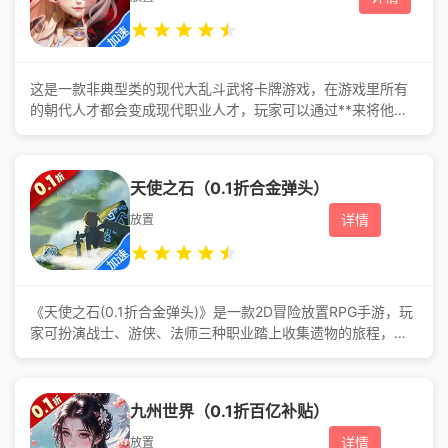
这是一款非典型类的现代大乱斗武将卡牌游戏，在游戏里所有
的朝代人才都会变成现代职业人才，玩家可以通过**来将他们
收入麾下成为自己的职员，并带着自己组建好的人才队伍去闯*
游历四方。在不同的城市会遇到不同的机遇、艳遇、困难等
等，*后是功成名就还是遗恨落败都在玩家的选择。 游戏福
天使之石（0.1折合金弹头）
利 1：0.05折代金版本人物道具时尚，少氪也能霸服!
2：进游即送满648元减648代金券，白嫖首充快乐游戏! 3
详情
放置
《天使之石(0.1折合金弹头)》是一款2D冒险放置RPG手游，玩
家可扮演战士、游侠、法师三种职业踏上收集遗物的旅程，消
灭恶魔保卫人间。 游戏福利 1、0.1折天使之石，每天
登录免费领取大额代金券，助力冒险之旅。 2、上线即送雷
帝齐天大圣套装，金币*100w，精制石*1w，紫钻*2000，每
九州世界（0.1折百亿补贴）
日签到领取大额紫钻，更多好礼送不停。 3、连续登录送精
美皮肤、**紫钻
详情
放置