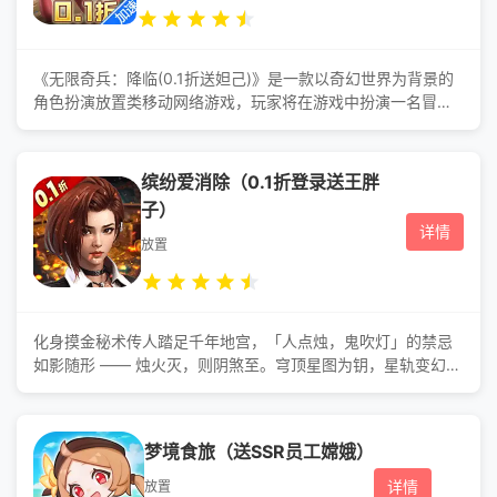
《无限奇兵：降临(0.1折送妲己)》是一款以奇幻世界为背景的
角色扮演放置类移动网络游戏，玩家将在游戏中扮演一名冒险
家，为了**祸害世界的邪神利赫姆而踏上征程。 在冒险途中玩
家通过不断招揽英雄，历经各种副本关卡，击败无数劲敌，*终
拯救世界于水火之中。在这段征程当中，玩家可以感受到这片
缤纷爱消除（0.1折登录送王胖
大陆上每一个角落的风土人情，见识到千奇百怪的城邦和势
子）
力，同时还将揭开那些被埋没在历史长河当中不为人知的秘
详情
密。
放置
化身摸金秘术传人踏足千年地宫，「人点烛，鬼吹灯」的禁忌
如影随形 —— 烛火灭，则阴煞至。穹顶星图为钥，星轨变幻藏
入口玄机。前路**密布：流沙暗河随呼吸翻涌，青铜闸门应月
相开合，石壁符文隐生门密码。直面寒潭棺椁，需观紫气辨灵
*、听异响防守护灵。壁画光影间，神女衣袂指生路，恶鬼獠牙
梦境食旅（送SSR员工嫦娥）
标死途。每步都是智谋与胆识的**，你要深入揭秘，还是知难
而退?在光影交错间，揭开尘封千年的地宫之谜
详情
放置