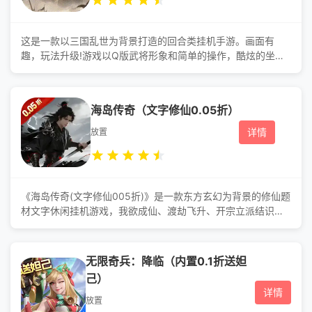
这是一款以三国乱世为背景打造的回合类挂机手游。画面有
趣，玩法升级!游戏以Q版武将形象和简单的操作，酷炫的坐骑
与翅膀，还有唯美的外观系统。其他还拥有仙侣、神兵、法
宝、宠物等各种轻松又强大的功能系统为大家再次描绘一个不
一样的三国!龙腾于天，长吟天地，谁是王者! 游戏福利
海岛传奇（文字修仙0.05折）
福利介绍： 1.登录送千元充值卡，超多转盘抽奖券 2.升
级可领海量资源 3.开*直送**礼包码 4
详情
放置
《海岛传奇(文字修仙005折)》是一款东方玄幻为背景的修仙题
材文字休闲挂机游戏，我欲成仙、渡劫飞升、开宗立派结识各
路道友，沉浸式体验修仙之路。全场0.05折火爆修仙游戏、在
修真之路可以**不同类别伙伴、组建属于自己的修真团队、完
成任务赠送仙缘，每日登录惊喜不断，各种稀有材料，等你来
无限奇兵：降临（内置0.1折送妲
领取、游戏完美还原一个奇异的修真世界、构建千万修真**迷
己）
修真梦，进而撼动整个修真之旅
详情
放置