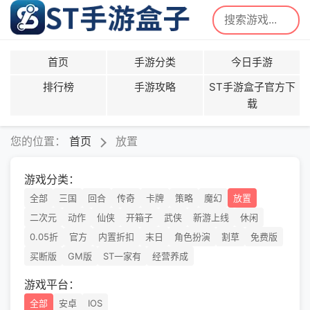
首页
手游分类
今日手游
排行榜
手游攻略
ST手游盒子官方下
载
您的位置：
首页
放置
游戏分类：
全部
三国
回合
传奇
卡牌
策略
魔幻
放置
二次元
动作
仙侠
开箱子
武侠
新游上线
休闲
0.05折
官方
内置折扣
末日
角色扮演
割草
免费版
买断版
GM版
ST一家有
经营养成
游戏平台：
全部
安卓
IOS