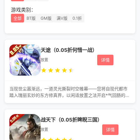
游戏类别：
全部
BT版
GM版
满V版
0.1折
天途（0.05折何惜一战）
详情
放置
当现世尘嚣渐远，一道灵光撕裂时空帷幕——您将自现代都市
踏入瑰丽玄妙的东方修真界，以闲适放置之法开启*气回肠的降
魔征途。 无需复杂操作，轻触屏幕即可网罗三界奇才：剑修斩
因果，丹师转阴阳，符师衍周天……参透道法生克之理，精妙组
合破境契机，每场对决皆是智谋交锋。无论秘境探幽、仙塔问
战天下（0.05折睥睨三国）
心，亦或鏖战上古遗墟，运筹帷幄间自可谈笑破敌，见证角色
自筑基凡躯蜕变为渡劫真仙。 世界深度复刻修真文明：踏飞剑
详情
放置
遨游八荒