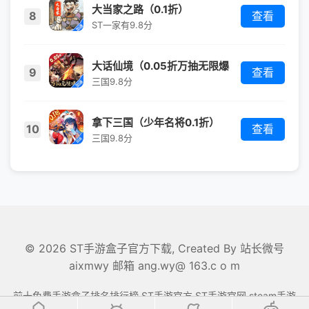
大当家之路（0.1折）
8
查看
ST一家有
9.8分
大话仙境（0.05折万抽无限爆
9
查看
衣）
三国
9.8分
拿下三国（少年名将0.1折）
10
查看
三国
9.8分
© 2026 ST手游盒子官方下载, Created By
站长微号
aixmwy 邮箱 ang.wy@ 163.c o m
前十免费手游盒子排名排行榜,ST手游官方,ST手游官网,steam手游