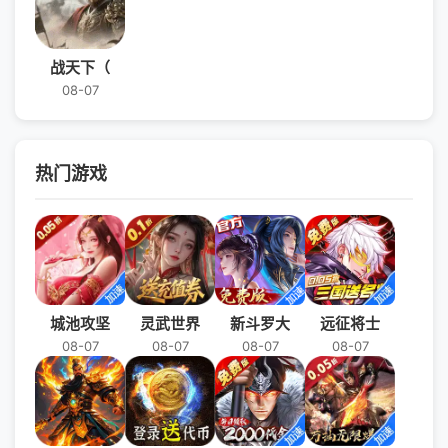
战天下（
08-07
热门游戏
城池攻坚
灵武世界
新斗罗大
远征将士
08-07
08-07
08-07
08-07