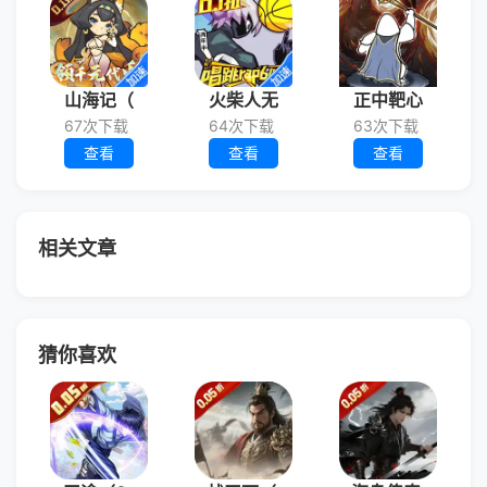
山海记（
火柴人无
正中靶心
67次下载
64次下载
63次下载
查看
查看
查看
相关文章
猜你喜欢