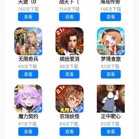
天途（0
战天下（
海岛传奇
160次下载
154次下载
148次下载
查看
查看
查看
无限奇兵
缤纷爱消
梦境食旅
68次下载
68次下载
63次下载
查看
查看
查看
魔力契约
农场妖怪
正中靶心
67次下载
64次下载
63次下载
查看
查看
查看