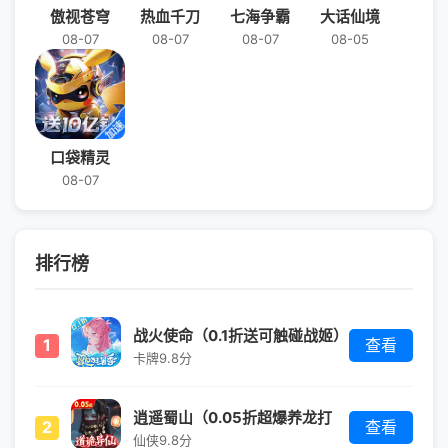
傲视苍穹
热血千刀
七海争霸
大话仙境
08-07
08-07
08-07
08-05
口袋精灵
08-07
排行榜
战火使命（0.1折送可触碰战姬）
1
查看
卡牌
9.8分
逍遥蜀山（0.05折超爆养龙打
2
查看
金）
仙侠
9.8分