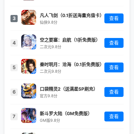
凡人飞剑（0.1折送海量充值卡）
3
查看
仙侠
9.8分
空之要塞：启航（1折免费版）
4
查看
（买断券）
二次元
9.8分
秦时明月：沧海（0.1折免费版）
5
查看
二次元
9.8分
口袋精灵2（送满星SP刷充）
6
查看
（宝可梦）
官方
9.8分
新斗罗大陆（GM免费版）
7
查看
GM版
9.8分