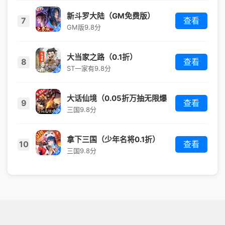
新斗罗大陆（GM免费版）
7
查看
GM版
9.8分
大当家之路（0.1折）
8
查看
ST一家有
9.8分
大话仙境（0.05折万抽无限爆
9
查看
衣）
三国
9.8分
拿下三国（少年名将0.1折）
10
查看
三国
9.8分