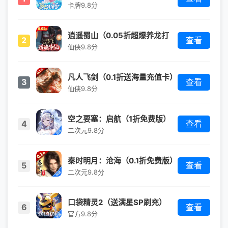
卡牌
9.8分
逍遥蜀山（0.05折超爆养龙打
2
查看
金）
仙侠
9.8分
凡人飞剑（0.1折送海量充值卡）
3
查看
仙侠
9.8分
空之要塞：启航（1折免费版）
4
查看
（买断券）
二次元
9.8分
秦时明月：沧海（0.1折免费版）
5
查看
二次元
9.8分
口袋精灵2（送满星SP刷充）
6
查看
（宝可梦）
官方
9.8分