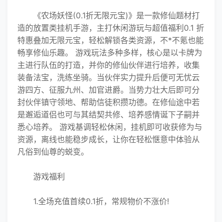
《农
场妖怪(0.1折无限元宝)》是一款修仙题材打
造的放置类挂机手游，主打休闲游玩与超值福利0.1 折
特惠叠加无限元宝，轻松解锁各类资源，不*不氪也能
畅享修仙乐趣。 游戏玩法多种多样，核心是以卡牌为
主进行队伍的打造，并你的修仙伙伴进行培养，收集
装备法宝，洗练坐骑。当伙伴实力提升后便可无忧云
游四方、征服九州、加官进爵。当势力壮大后即可分
封伙伴镇守领地、帮助信徒积攒功德。在修仙途中若
是邂逅道侣也可与其结契共修、培养感情诞下子嗣并
悉心培养。 游戏基调轻松休闲，挂机即可收获修为与
资源，离线也能稳步成长，让你在轻松惬意中体验从
凡俗到仙尊的蜕变。
游戏福利
1.全场充值首续
0.1折，常规
物价不涨价!