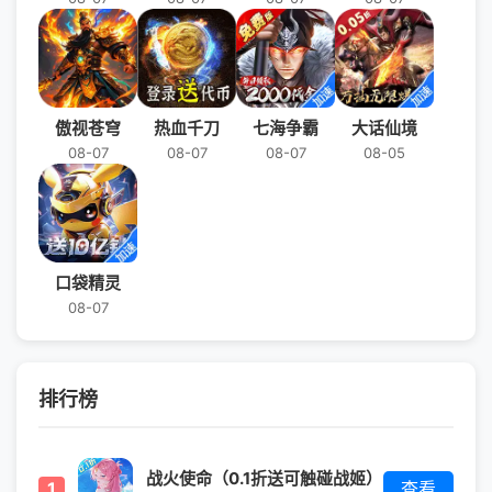
傲视苍穹
热血千刀
七海争霸
大话仙境
08-07
08-07
08-07
08-05
口袋精灵
08-07
排行榜
战火使命（0.1折送可触碰战姬）
1
查看