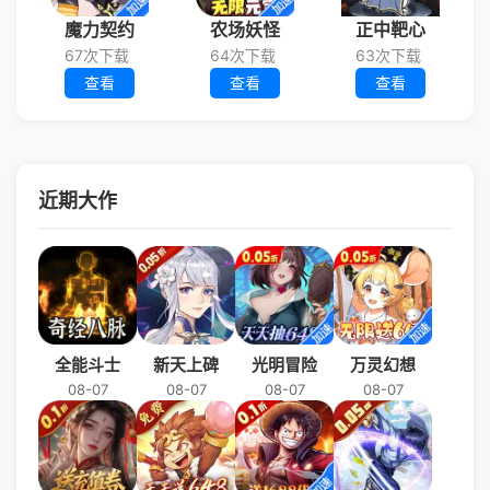
魔力契约
农场妖怪
正中靶心
67次下载
64次下载
63次下载
查看
查看
查看
近期大作
全能斗士
新天上碑
光明冒险
万灵幻想
08-07
08-07
08-07
08-07