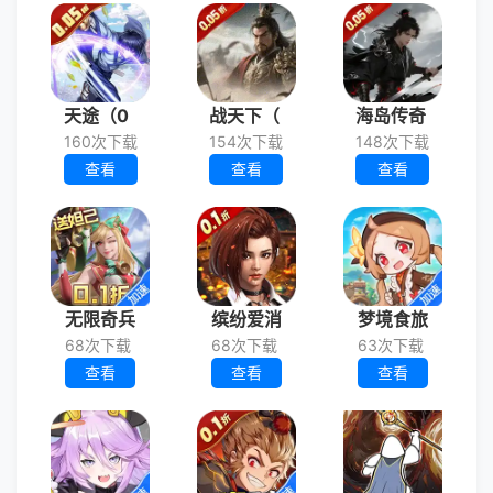
天途（0
战天下（
海岛传奇
160次下载
154次下载
148次下载
查看
查看
查看
无限奇兵
缤纷爱消
梦境食旅
68次下载
68次下载
63次下载
查看
查看
查看