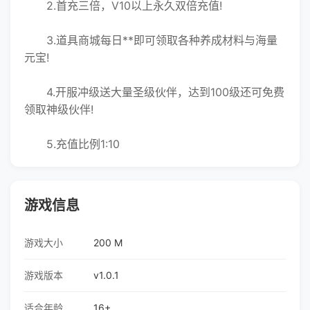
2.首充三倍，V10以上永
久双倍充值!
3.道具商城每日**即可领取各种养成材料与海量
元宝!
4.开服冲级送大量圣级伙伴，达到100级还可免费
领取神级伙伴!
5.充值比例1:10
游戏信息
游戏大小
200 M
游戏版本
v1.0.1
适合年龄
16+