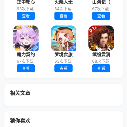
正中靶心
火柴人无
山海记（
63次下载
64次下载
67次下载
查看
查看
查看
魔力契约
梦境食旅
缤纷爱消
67次下载
63次下载
68次下载
查看
查看
查看
相关文章
猜你喜欢