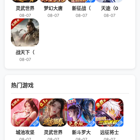
灵武世界
梦幻大唐
新征战（
天途（0
08-07
08-07
08-07
08-07
战天下（
08-07
热门游戏
城池攻坚
灵武世界
新斗罗大
远征将士
08-07
08-07
08-07
08-07