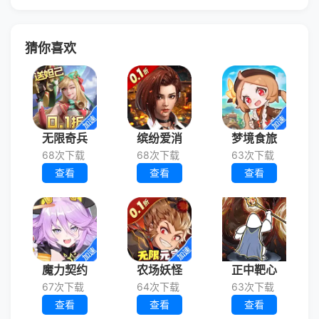
猜你喜欢
无限奇兵
缤纷爱消
梦境食旅
68次下载
68次下载
63次下载
查看
查看
查看
魔力契约
农场妖怪
正中靶心
67次下载
64次下载
63次下载
查看
查看
查看