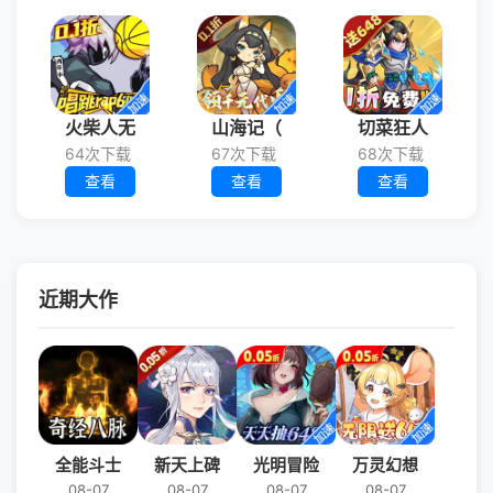
火柴人无
山海记（
切菜狂人
64次下载
67次下载
68次下载
查看
查看
查看
近期大作
全能斗士
新天上碑
光明冒险
万灵幻想
08-07
08-07
08-07
08-07