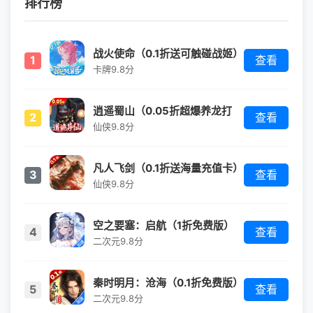
排行榜
战火使命（0.1折送可触碰战姬）
1
查看
卡牌
9.8分
逍遥蜀山（0.05折超爆养龙打
2
查看
金）
仙侠
9.8分
凡人飞剑（0.1折送海量充值卡）
3
查看
仙侠
9.8分
空之要塞：启航（1折免费版）
4
查看
（买断券）
二次元
9.8分
秦时明月：沧海（0.1折免费版）
5
查看
二次元
9.8分