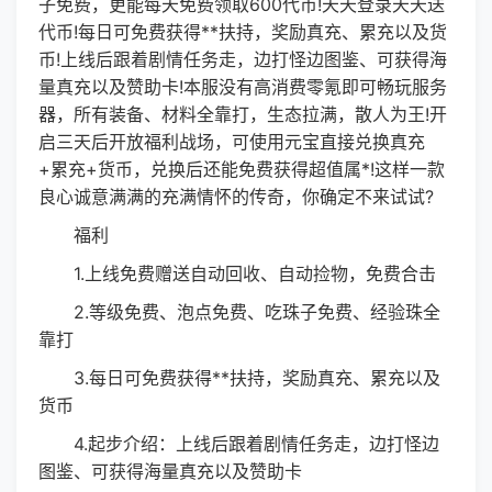
子免费，更能每天免费领取600代币!天天登录天天送
代币!每日可免费获得**扶持，奖励真充、累充以及货
币!上线后跟着剧情任务走，边打怪边图鉴、可获得海
量真充以及赞助卡!本服没有高消费零氪即可畅玩服务
器，所有装备、材料全靠打，生态拉满，散人为王!开
启三天后开放福利战场，可使用元宝直接兑换真充
+累充+货币，兑换后还能免费获得超值属*!这样一款
良心诚意满满的充满情怀的传奇，你确定不来试试?
福利
1
.上线免费赠
送自动回收、自动捡物，免费合击
2.等级免费、泡
点免费、吃珠子免费、经验珠全
靠打
3.每日可免费获得**扶持
，奖励真充、累充以及
货币
4.起步介绍：上线后跟着剧情任务走，边打怪边
图鉴、可获得海量真充以及赞助卡