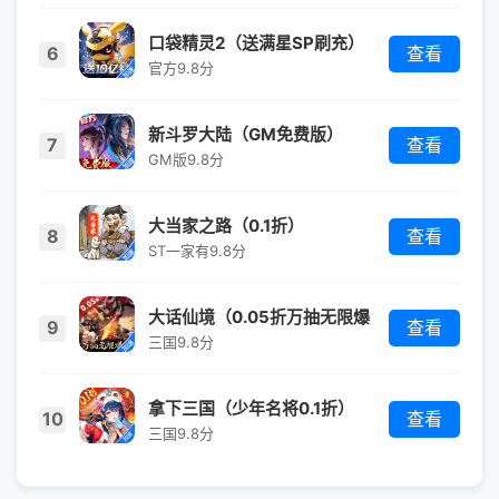
口袋精灵2（送满星SP刷充）
6
查看
（宝可梦）
官方
9.8分
新斗罗大陆（GM免费版）
7
查看
GM版
9.8分
大当家之路（0.1折）
8
查看
ST一家有
9.8分
大话仙境（0.05折万抽无限爆
9
查看
衣）
三国
9.8分
拿下三国（少年名将0.1折）
10
查看
三国
9.8分