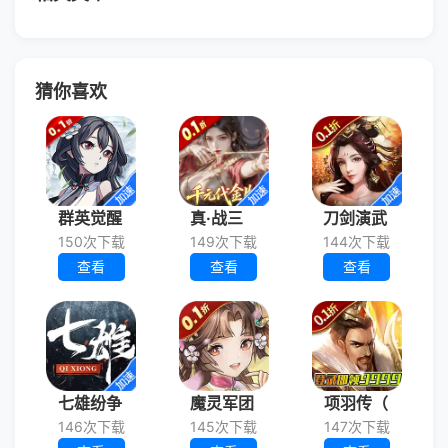
猜你喜欢
群英觉醒
真·战三
刀剑演武
150次下载
149次下载
144次下载
查看
查看
查看
七雄纷争
魔灵军团
项羽传（
146次下载
145次下载
147次下载