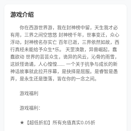
游戏介绍
你
在西游世界游，我在封神榜中留，天生我才必
有用，三界之间空悠悠 封神榜千年，世事变迁，众心
浮动，封神榜名存实亡 百年已逝，三界依然如故，西
行真经未能给予众生*乐。 天罡涣散，异兽崛起，蠢
蠢欲动 世界的芸芸众生，诡异的风云，沁骨的雨雪，
这妖怪诡谲，人心惶惶…… 一个关于抗争与成长的新
神话故事就此拉开序幕，是抉择是屈服。是睿智是愚
弄，是永生还是堕落，皆在你的一念之间。
游戏福利
游戏福利：
★【超低折扣】所有充值真实0.05折