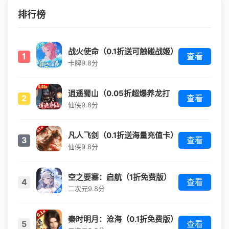
排行榜
战火使命（0.1折送可触碰战姬）
1
查看
卡牌
9.8分
逍遥蜀山（0.05折超爆养龙打
2
查看
金）
仙侠
9.8分
凡人飞剑（0.1折送海量充值卡）
3
查看
仙侠
9.8分
空之要塞：启航（1折免费版）
4
查看
（买断券）
二次元
9.8分
秦时明月：沧海（0.1折免费版）
5
查看