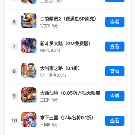
二次元
9.8分
口袋精灵2（送满星SP刷充）
6
查看
（宝可梦）
官方
9.8分
新斗罗大陆（GM免费版）
7
查看
GM版
9.8分
大当家之路（0.1折）
8
查看
ST一家有
9.8分
大话仙境（0.05折万抽无限爆
9
查看
衣）
三国
9.8分
拿下三国（少年名将0.1折）
10
查看
三国
9.8分