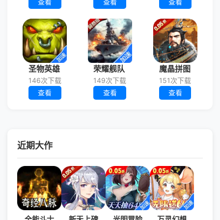
查看
查看
查看
圣物英雄
荣耀舰队
魔晶拼图
146次下载
149次下载
151次下载
查看
查看
查看
近期大作
全能斗士
新天上碑
光明冒险
万灵幻想