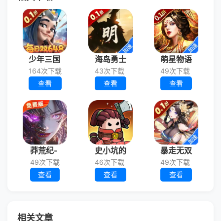
少年三国
海岛勇士
萌星物语
164次下载
43次下载
49次下载
查看
查看
查看
莽荒纪-
史小坑的
暴走无双
49次下载
46次下载
49次下载
查看
查看
查看
相关文章