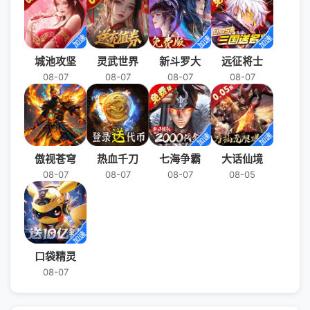
城池攻坚
灵武世界
新斗罗大
远征将士
08-07
08-07
08-07
08-07
傲视苍穹
热血千刀
七海争霸
大话仙境
08-07
08-07
08-07
08-05
口袋精灵
08-07