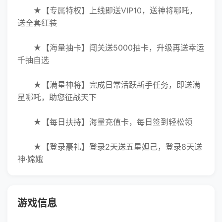
★【专
属特权】上线即送VIP10，送神将哪吒，
送全套红装
★【海量抽卡】闯关送5000抽卡，升级再送幸运
千抽自选
★【满星神将】完成日常活跃新手任务，即送满
星哪吒，助您征战天下
★【每日扶持】海量充值卡，每日签到轻松领
★【登录豪礼】登录2天送五星妲己，登录8天送
神·嫦娥
游戏信息